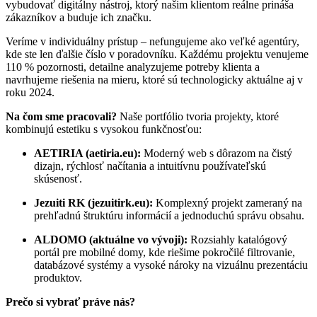
vybudovať digitálny nástroj, ktorý našim klientom reálne prináša
zákazníkov a buduje ich značku.
Veríme v individuálny prístup – nefungujeme ako veľké agentúry,
kde ste len ďalšie číslo v poradovníku. Každému projektu venujeme
110 % pozornosti, detailne analyzujeme potreby klienta a
navrhujeme riešenia na mieru, ktoré sú technologicky aktuálne aj v
roku 2024.
Na čom sme pracovali?
Naše portfólio tvoria projekty, ktoré
kombinujú estetiku s vysokou funkčnosťou:
AETIRIA (aetiria.eu):
Moderný web s dôrazom na čistý
dizajn, rýchlosť načítania a intuitívnu používateľskú
skúsenosť.
Jezuiti RK (jezuitirk.eu):
Komplexný projekt zameraný na
prehľadnú štruktúru informácií a jednoduchú správu obsahu.
ALDOMO (aktuálne vo vývoji):
Rozsiahly katalógový
portál pre mobilné domy, kde riešime pokročilé filtrovanie,
databázové systémy a vysoké nároky na vizuálnu prezentáciu
produktov.
Prečo si vybrať práve nás?