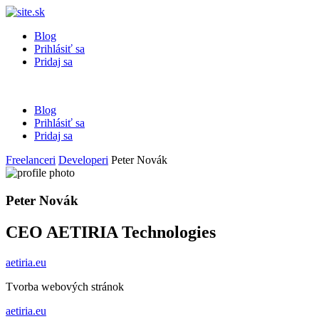
Blog
Prihlásiť sa
Pridaj sa
Blog
Prihlásiť sa
Pridaj sa
Freelanceri
Developeri
Peter Novák
Peter Novák
CEO AETIRIA Technologies
aetiria.eu
Tvorba webových stránok
aetiria.eu