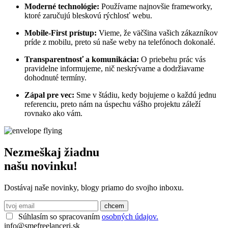
Moderné technológie:
Používame najnovšie frameworky,
ktoré zaručujú bleskovú rýchlosť webu.
Mobile-First prístup:
Vieme, že väčšina vašich zákazníkov
príde z mobilu, preto sú naše weby na telefónoch dokonalé.
Transparentnosť a komunikácia:
O priebehu prác vás
pravidelne informujeme, nič neskrývame a dodržiavame
dohodnuté termíny.
Zápal pre vec:
Sme v štádiu, kedy bojujeme o každú jednu
referenciu, preto nám na úspechu vášho projektu záleží
rovnako ako vám.
Nezmeškaj žiadnu
našu novinku!
Dostávaj naše novinky, blogy priamo do svojho inboxu.
Súhlasím so spracovaním
osobných údajov.
info@smefreelanceri.sk