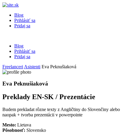
Blog
Prihlásiť sa
Pridaj sa
Blog
Prihlásiť sa
Pridaj sa
Freelanceri
Asistenti
Eva Peknušiaková
Eva Peknušiaková
Preklady EN-SK / Prezentácie
Budem prekladat rôzne texty z Angličtiny do Slovenčiny alebo
naopak + tvorba prezentácii v powerpointe
Mesto:
Lietava
Pôsobnosť:
Slovensko