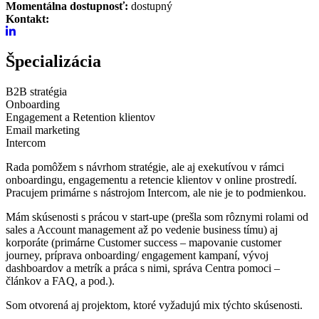
Momentálna dostupnosť:
dostupný
Kontakt:
Špecializácia
B2B stratégia
Onboarding
Engagement a Retention klientov
Email marketing
Intercom
Rada pomôžem s návrhom stratégie, ale aj exekutívou v rámci
onboardingu, engagementu a retencie klientov v online prostredí.
Pracujem primárne s nástrojom Intercom, ale nie je to podmienkou.
Mám skúsenosti s prácou v start-upe (prešla som rôznymi rolami od
sales a Account management až po vedenie business tímu) aj
korporáte (primárne Customer success – mapovanie customer
journey, príprava onboarding/ engagement kampaní, vývoj
dashboardov a metrík a práca s nimi, správa Centra pomoci –
článkov a FAQ, a pod.).
Som otvorená aj projektom, ktoré vyžadujú mix týchto skúsenosti.