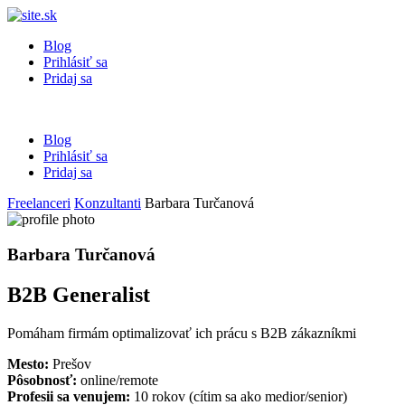
Blog
Prihlásiť sa
Pridaj sa
Blog
Prihlásiť sa
Pridaj sa
Freelanceri
Konzultanti
Barbara Turčanová
Barbara Turčanová
B2B Generalist
Pomáham firmám optimalizovať ich prácu s B2B zákazníkmi
Mesto:
Prešov
Pôsobnosť:
online/remote
Profesii sa venujem:
10 rokov (cítim sa ako medior/senior)